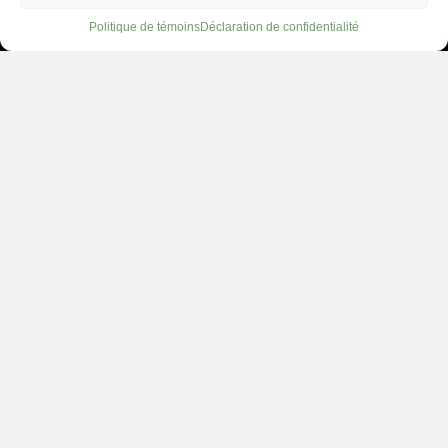
Politique de témoins
Déclaration de confidentialité
VIVEZ LE
SPECTACULAIRE
AMUSEZ-VOUS, DÉGUSTEZ, ET
LAISSEZ-VOUS EMPORTER PAR
LE SPECTACLE